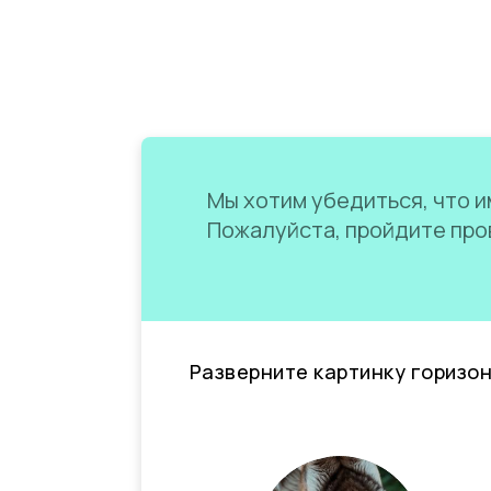
Мы хотим убедиться, что им
Пожалуйста, пройдите пров
Разверните картинку горизо