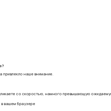
а?
а привлекло наше внимание.
 кликаете со скоростью, намного превышающую ожидаему
t в вашем браузере