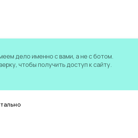
еем дело именно с вами, а не с ботом.
ерку, чтобы получить доступ к сайту.
нтально