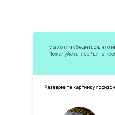
Мы хотим убедиться, что им
Пожалуйста, пройдите пров
Разверните картинку горизо