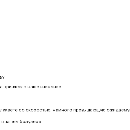
а?
а привлекло наше внимание.
 кликаете со скоростью, намного превышающую ожидаему
t в вашем браузере