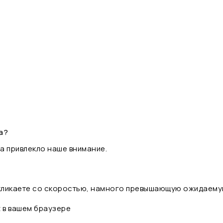
а?
а привлекло наше внимание.
 кликаете со скоростью, намного превышающую ожидаему
t в вашем браузере