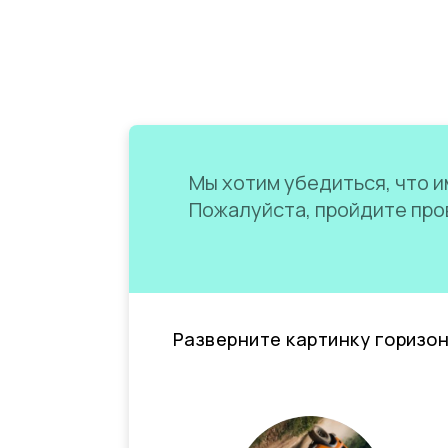
Мы хотим убедиться, что им
Пожалуйста, пройдите пров
Разверните картинку горизо