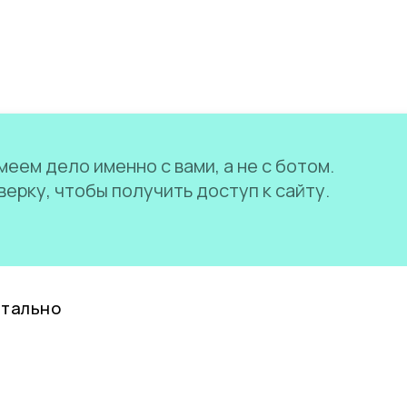
еем дело именно с вами, а не с ботом.
ерку, чтобы получить доступ к сайту.
нтально