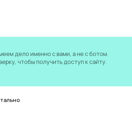
еем дело именно с вами, а не с ботом.
ерку, чтобы получить доступ к сайту.
нтально