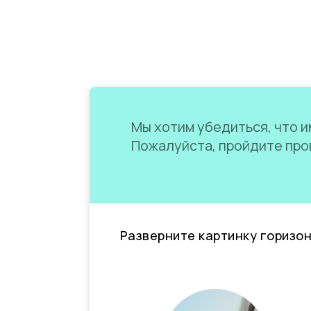
Мы хотим убедиться, что им
Пожалуйста, пройдите пров
Разверните картинку горизо