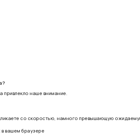
а?
а привлекло наше внимание.
 кликаете со скоростью, намного превышающую ожидаему
t в вашем браузере