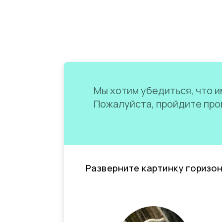
Мы хотим убедиться, что им
Пожалуйста, пройдите пров
Разверните картинку горизо