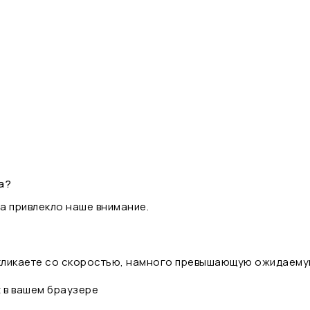
а?
а привлекло наше внимание.
 кликаете со скоростью, намного превышающую ожидаему
t в вашем браузере