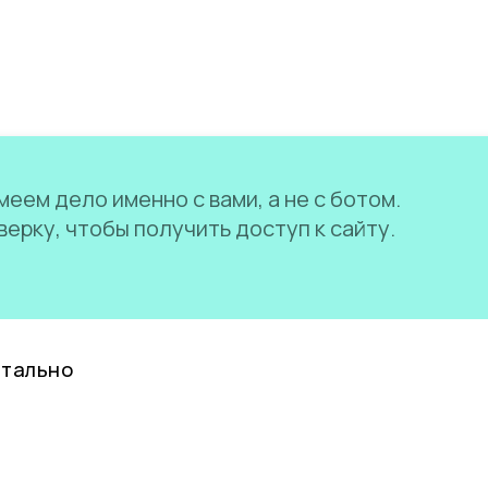
еем дело именно с вами, а не с ботом.
ерку, чтобы получить доступ к сайту.
нтально