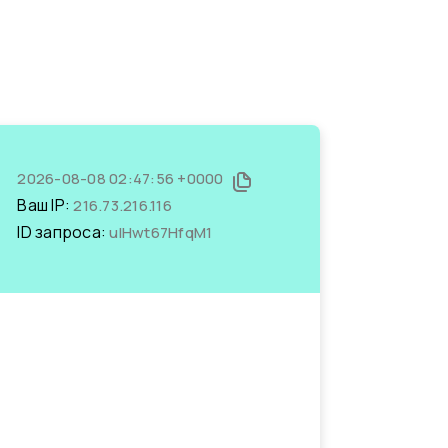
2026-08-08 02:47:56 +0000
Ваш IP:
216.73.216.116
ID запроса:
ulHwt67HfqM1