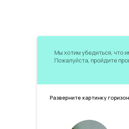
Мы хотим убедиться, что им
Пожалуйста, пройдите пров
Разверните картинку горизо