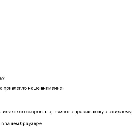
а?
а привлекло наше внимание.
 кликаете со скоростью, намного превышающую ожидаему
t в вашем браузере