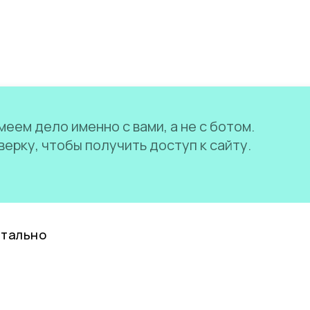
еем дело именно с вами, а не с ботом.
ерку, чтобы получить доступ к сайту.
нтально