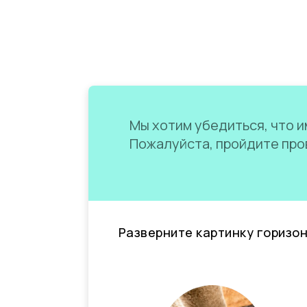
Мы хотим убедиться, что им
Пожалуйста, пройдите пров
Разверните картинку горизо