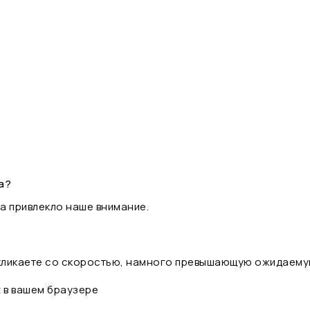
а?
а привлекло наше внимание.
 кликаете со скоростью, намного превышающую ожидаему
t в вашем браузере