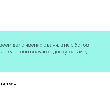
еем дело именно с вами, а не с ботом.
ерку, чтобы получить доступ к сайту.
нтально