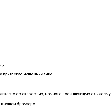
а?
а привлекло наше внимание.
 кликаете со скоростью, намного превышающую ожидаему
t в вашем браузере