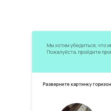
Мы хотим убедиться, что им
Пожалуйста, пройдите пров
Разверните картинку горизо