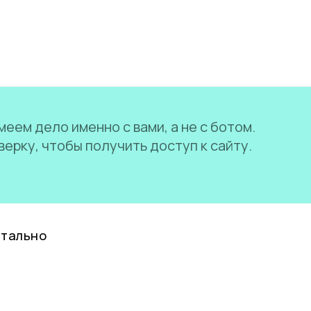
еем дело именно с вами, а не с ботом.
ерку, чтобы получить доступ к сайту.
нтально