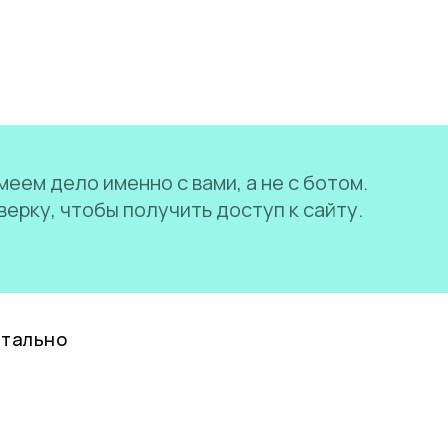
еем дело именно с вами, а не с ботом.
ерку, чтобы получить доступ к сайту.
нтально