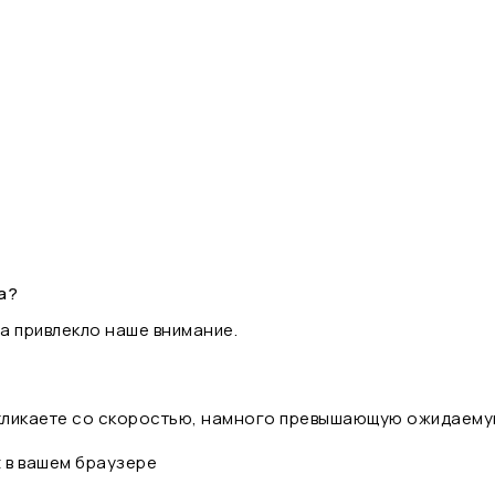
а?
а привлекло наше внимание.
 кликаете со скоростью, намного превышающую ожидаему
t в вашем браузере