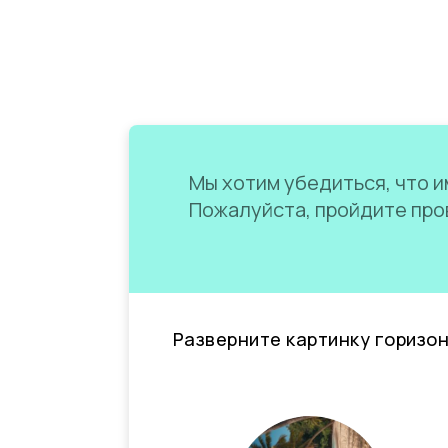
Мы хотим убедиться, что им
Пожалуйста, пройдите пров
Разверните картинку горизо