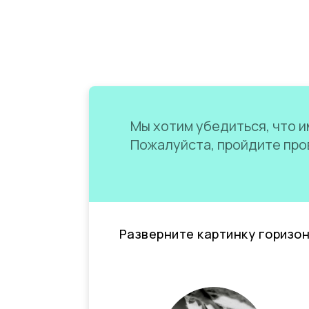
Мы хотим убедиться, что им
Пожалуйста, пройдите пров
Разверните картинку горизо