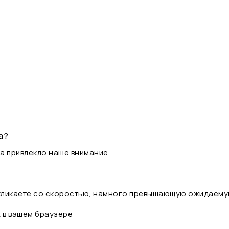
а?
а привлекло наше внимание.
 кликаете со скоростью, намного превышающую ожидаему
t в вашем браузере