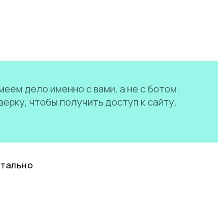
еем дело именно с вами, а не с ботом.
ерку, чтобы получить доступ к сайту.
нтально