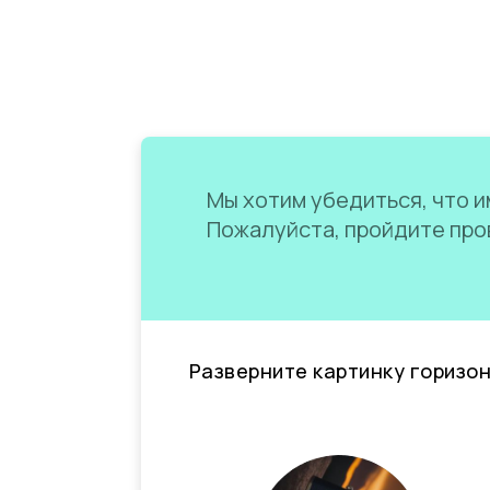
Мы хотим убедиться, что им
Пожалуйста, пройдите пров
Разверните картинку горизо