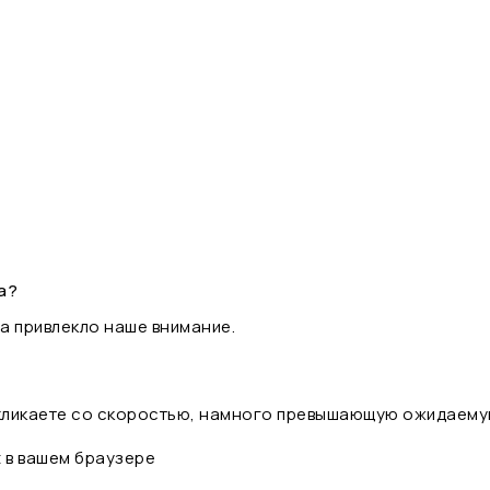
а?
а привлекло наше внимание.
 кликаете со скоростью, намного превышающую ожидаему
t в вашем браузере