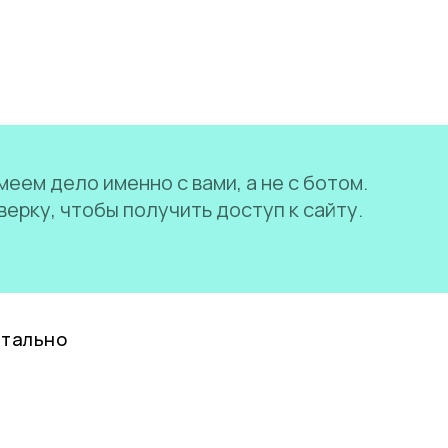
еем дело именно с вами, а не с ботом.
ерку, чтобы получить доступ к сайту.
нтально