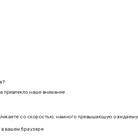
а?
а привлекло наше внимание.
 кликаете со скоростью, намного превышающую ожидаему
t в вашем браузере