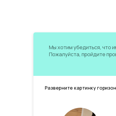
Мы хотим убедиться, что им
Пожалуйста, пройдите пров
Разверните картинку горизо