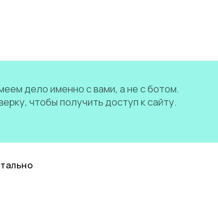
еем дело именно с вами, а не с ботом.
ерку, чтобы получить доступ к сайту.
нтально