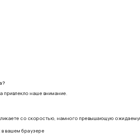
а?
а привлекло наше внимание.
 кликаете со скоростью, намного превышающую ожидаему
t в вашем браузере