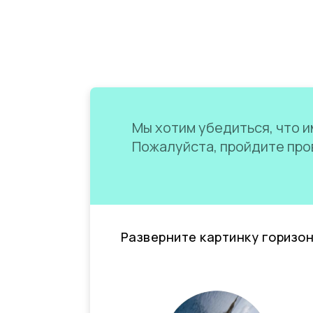
Мы хотим убедиться, что им
Пожалуйста, пройдите пров
Разверните картинку горизо