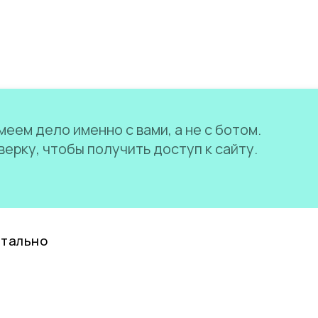
еем дело именно с вами, а не с ботом.
ерку, чтобы получить доступ к сайту.
нтально