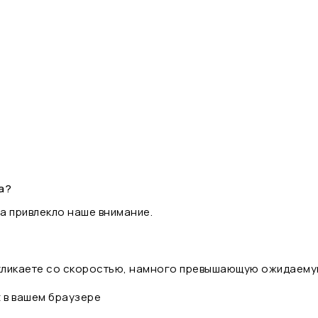
а?
а привлекло наше внимание.
 кликаете со скоростью, намного превышающую ожидаему
t в вашем браузере