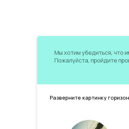
Мы хотим убедиться, что им
Пожалуйста, пройдите пров
Разверните картинку горизо