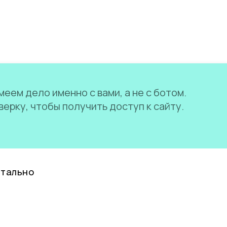
еем дело именно с вами, а не с ботом.
ерку, чтобы получить доступ к сайту.
нтально