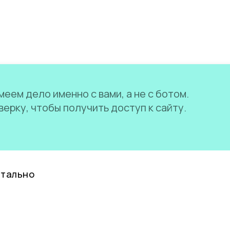
еем дело именно с вами, а не с ботом.
ерку, чтобы получить доступ к сайту.
нтально