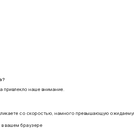
а?
а привлекло наше внимание.
 кликаете со скоростью, намного превышающую ожидаему
t в вашем браузере