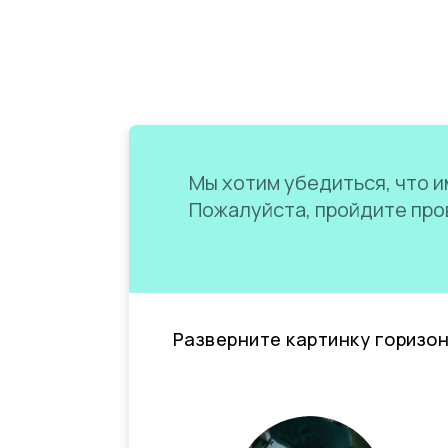
Мы хотим убедиться, что им
Пожалуйста, пройдите пров
Разверните картинку горизо