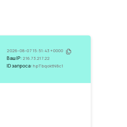
2026-08-07 15:51:43 +0000
Ваш IP:
216.73.217.22
ID запроса:
hpTbqoktN8c1