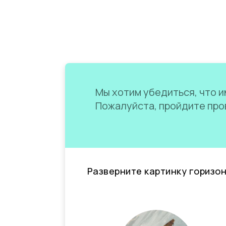
Мы хотим убедиться, что им
Пожалуйста, пройдите пров
Разверните картинку горизо