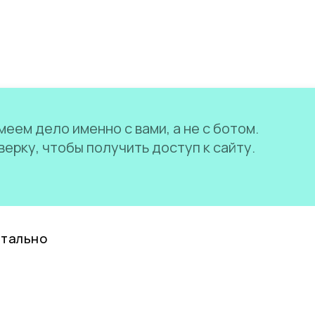
еем дело именно с вами, а не с ботом.
ерку, чтобы получить доступ к сайту.
нтально