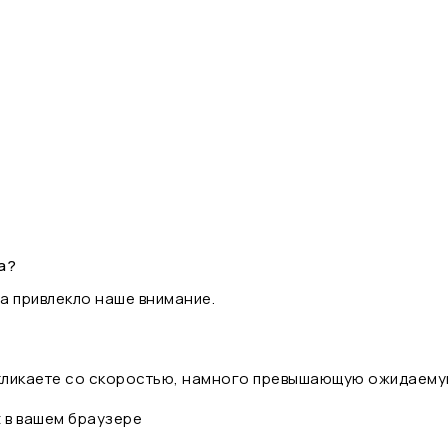
а?
а привлекло наше внимание.
 кликаете со скоростью, намного превышающую ожидаему
t в вашем браузере