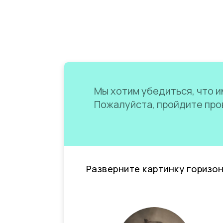
Мы хотим убедиться, что им
Пожалуйста, пройдите пров
Разверните картинку горизо