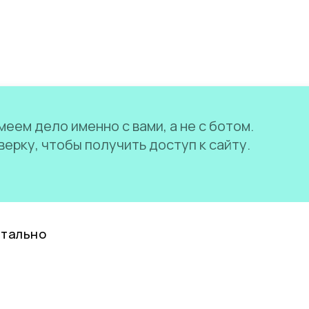
еем дело именно с вами, а не с ботом.
ерку, чтобы получить доступ к сайту.
нтально