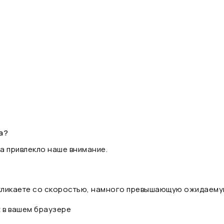
а?
а привлекло наше внимание.
 кликаете со скоростью, намного превышающую ожидаему
t в вашем браузере