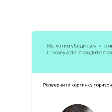
Мы хотим убедиться, что им
Пожалуйста, пройдите пров
Разверните картинку горизо