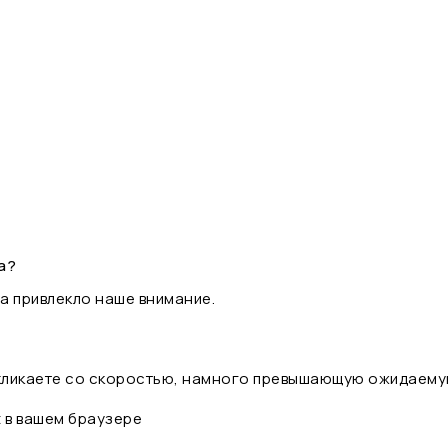
а?
а привлекло наше внимание.
 кликаете со скоростью, намного превышающую ожидаему
t в вашем браузере