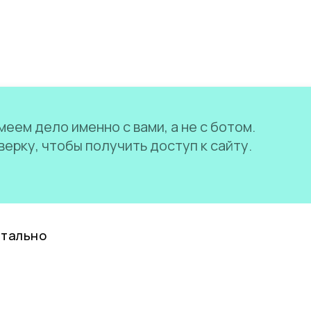
еем дело именно с вами, а не с ботом.
ерку, чтобы получить доступ к сайту.
нтально