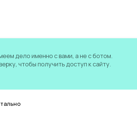
еем дело именно с вами, а не с ботом.
ерку, чтобы получить доступ к сайту.
нтально