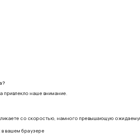
а?
а привлекло наше внимание.
 кликаете со скоростью, намного превышающую ожидаему
t в вашем браузере