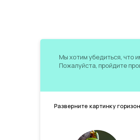
Мы хотим убедиться, что им
Пожалуйста, пройдите пров
Разверните картинку горизо