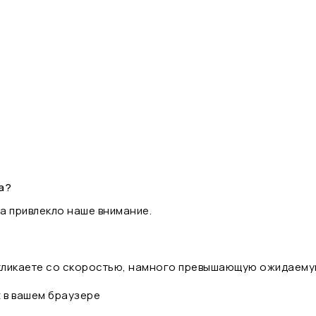
а?
а привлекло наше внимание.
 кликаете со скоростью, намного превышающую ожидаему
t в вашем браузере