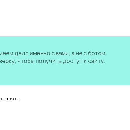
еем дело именно с вами, а не с ботом.
ерку, чтобы получить доступ к сайту.
нтально