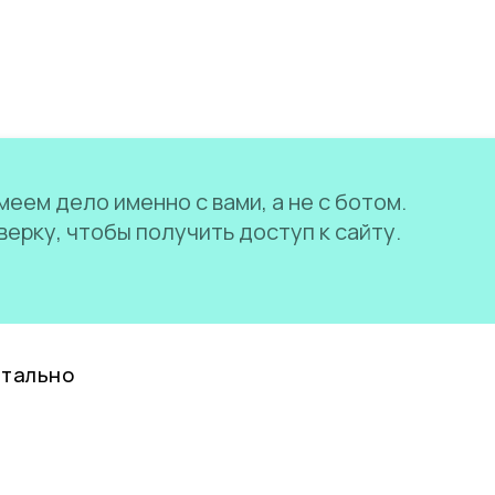
еем дело именно с вами, а не с ботом.
ерку, чтобы получить доступ к сайту.
нтально