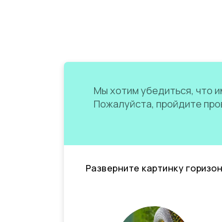
Мы хотим убедиться, что им
Пожалуйста, пройдите пров
Разверните картинку горизо