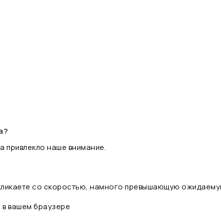
а?
а привлекло наше внимание.
 кликаете со скоростью, намного превышающую ожидаему
t в вашем браузере