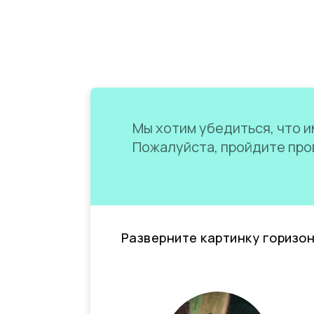
Мы хотим убедиться, что им
Пожалуйста, пройдите пров
Разверните картинку горизо