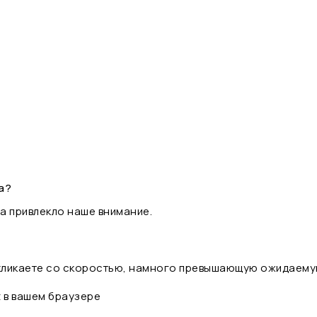
а?
а привлекло наше внимание.
 кликаете со скоростью, намного превышающую ожидаему
t в вашем браузере