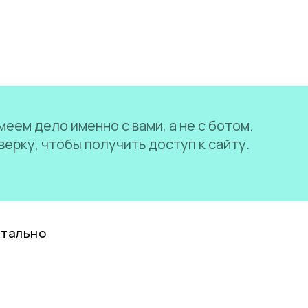
еем дело именно с вами, а не с ботом.
ерку, чтобы получить доступ к сайту.
нтально