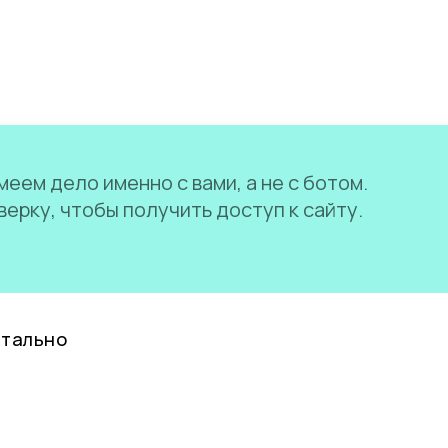
еем дело именно с вами, а не с ботом.
ерку, чтобы получить доступ к сайту.
нтально