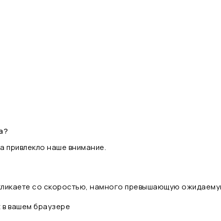
а?
а привлекло наше внимание.
 кликаете со скоростью, намного превышающую ожидаему
t в вашем браузере