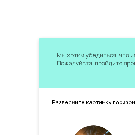
Мы хотим убедиться, что им
Пожалуйста, пройдите пров
Разверните картинку горизо