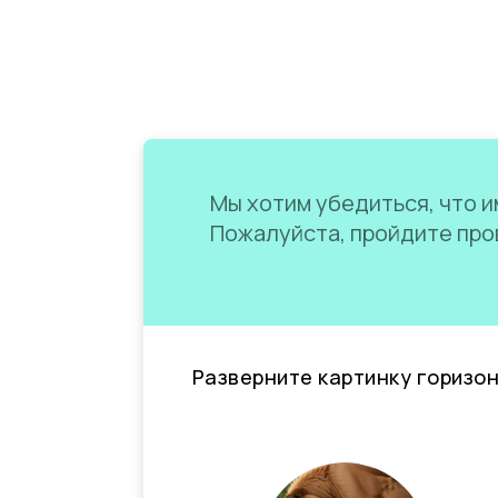
Мы хотим убедиться, что им
Пожалуйста, пройдите пров
Разверните картинку горизо