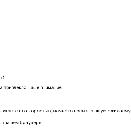
а?
а привлекло наше внимание.
 кликаете со скоростью, намного превышающую ожидаему
t в вашем браузере