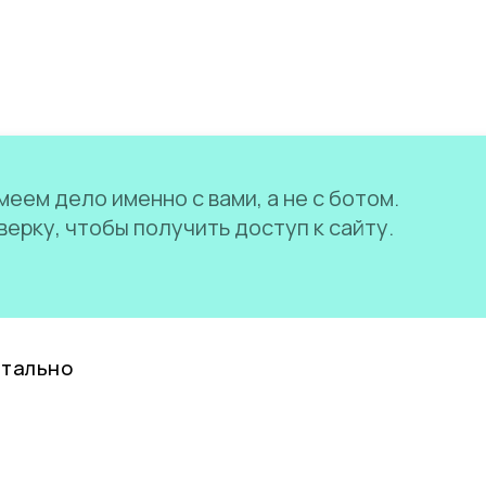
еем дело именно с вами, а не с ботом.
ерку, чтобы получить доступ к сайту.
нтально