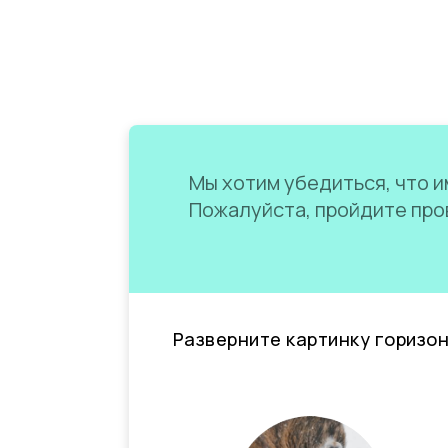
Мы хотим убедиться, что им
Пожалуйста, пройдите пров
Разверните картинку горизо