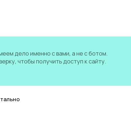
еем дело именно с вами, а не с ботом.
ерку, чтобы получить доступ к сайту.
нтально