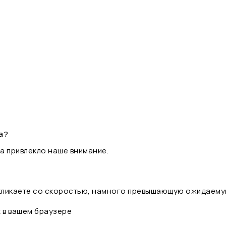
а?
а привлекло наше внимание.
 кликаете со скоростью, намного превышающую ожидаему
t в вашем браузере