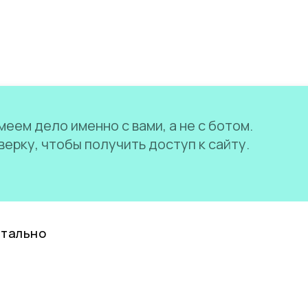
еем дело именно с вами, а не с ботом.
ерку, чтобы получить доступ к сайту.
нтально