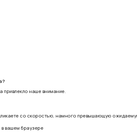
а?
а привлекло наше внимание.
 кликаете со скоростью, намного превышающую ожидаему
t в вашем браузере