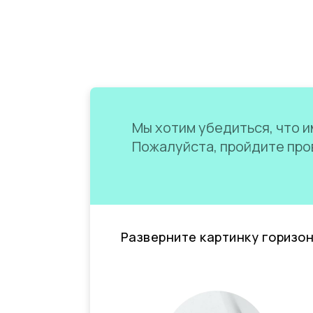
Мы хотим убедиться, что им
Пожалуйста, пройдите пров
Разверните картинку горизо