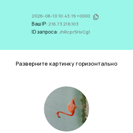
2026-08-10 10:43:19 +0000
Ваш IP:
216.73.216.103
ID запроса:
JhRcpr5HxCg1
Разверните картинку горизонтально