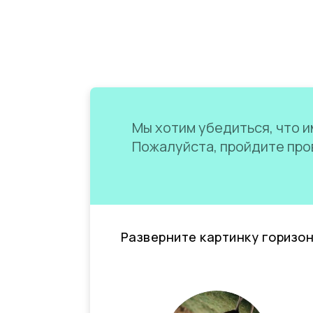
Мы хотим убедиться, что им
Пожалуйста, пройдите пров
Разверните картинку горизо