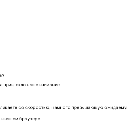
а?
а привлекло наше внимание.
 кликаете со скоростью, намного превышающую ожидаему
t в вашем браузере