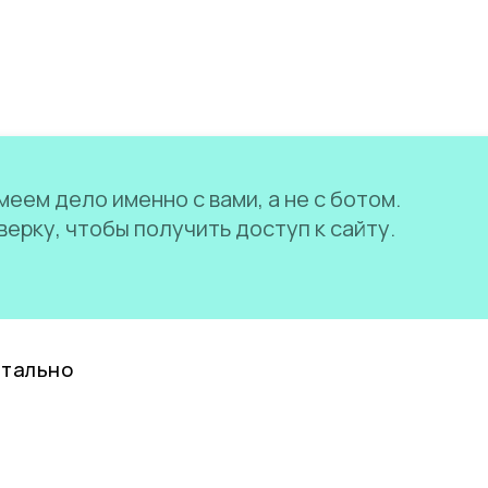
еем дело именно с вами, а не с ботом.
ерку, чтобы получить доступ к сайту.
нтально