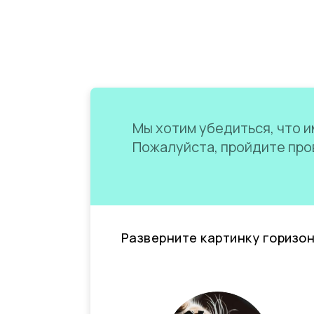
Мы хотим убедиться, что им
Пожалуйста, пройдите пров
Разверните картинку горизо