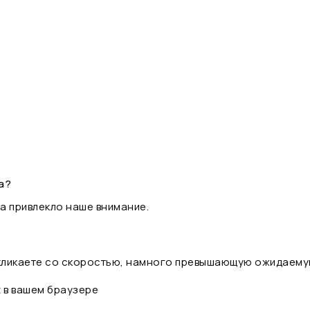
а?
а привлекло наше внимание.
 кликаете со скоростью, намного превышающую ожидаему
t в вашем браузере