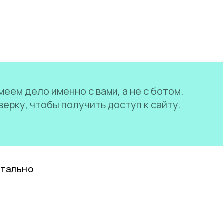
еем дело именно с вами, а не с ботом.
ерку, чтобы получить доступ к сайту.
нтально