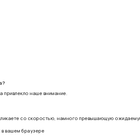
а?
а привлекло наше внимание.
 кликаете со скоростью, намного превышающую ожидаему
t в вашем браузере