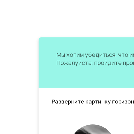
Мы хотим убедиться, что им
Пожалуйста, пройдите пров
Разверните картинку горизо