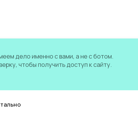
еем дело именно с вами, а не с ботом.
ерку, чтобы получить доступ к сайту.
нтально