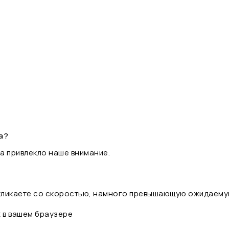
а?
а привлекло наше внимание.
 кликаете со скоростью, намного превышающую ожидаему
t в вашем браузере