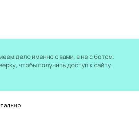
еем дело именно с вами, а не с ботом.
ерку, чтобы получить доступ к сайту.
нтально