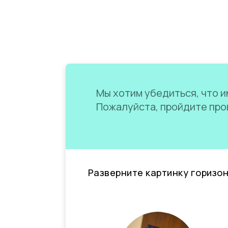
Мы хотим убедиться, что им
Пожалуйста, пройдите пров
Разверните картинку горизо