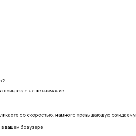
а?
а привлекло наше внимание.
 кликаете со скоростью, намного превышающую ожидаему
t в вашем браузере