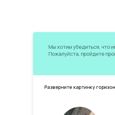
Мы хотим убедиться, что им
Пожалуйста, пройдите пров
Разверните картинку горизо