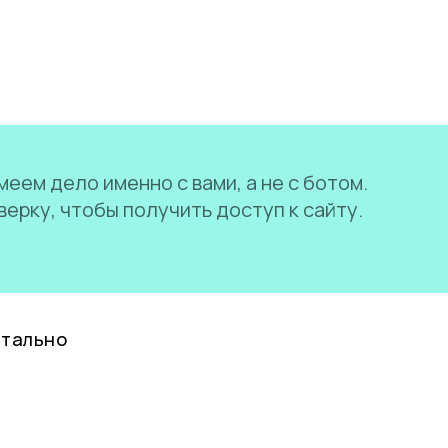
еем дело именно с вами, а не с ботом.
ерку, чтобы получить доступ к сайту.
нтально