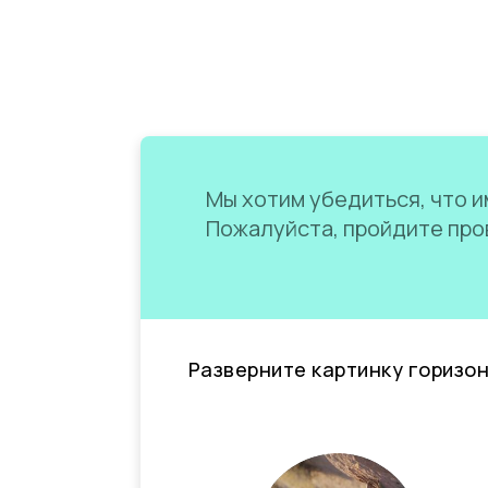
Мы хотим убедиться, что им
Пожалуйста, пройдите пров
Разверните картинку горизо