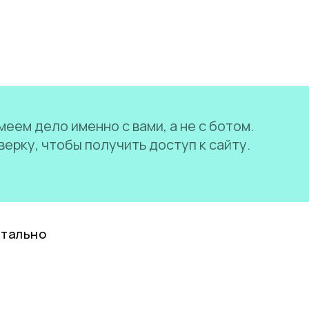
еем дело именно с вами, а не с ботом.
ерку, чтобы получить доступ к сайту.
нтально