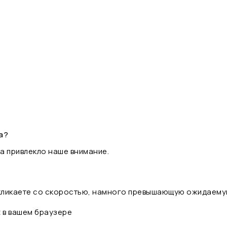
а?
а привлекло наше внимание.
 кликаете со скоростью, намного превышающую ожидаему
t в вашем браузере