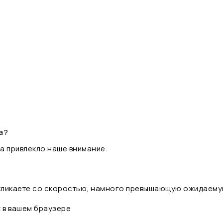
а?
а привлекло наше внимание.
 кликаете со скоростью, намного превышающую ожидаему
t в вашем браузере