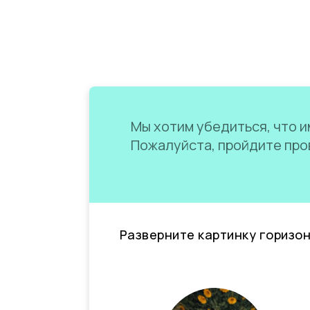
Мы хотим убедиться, что им
Пожалуйста, пройдите пров
Разверните картинку горизо