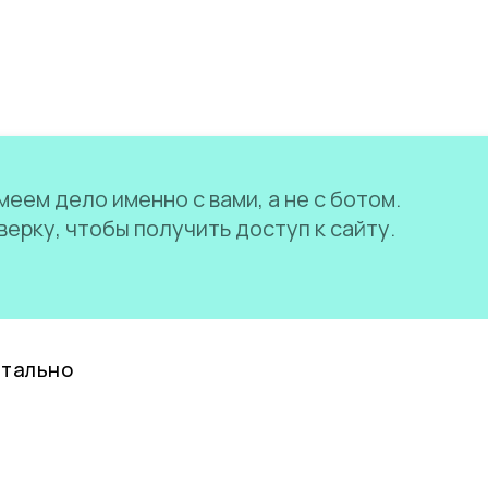
еем дело именно с вами, а не с ботом.
ерку, чтобы получить доступ к сайту.
нтально