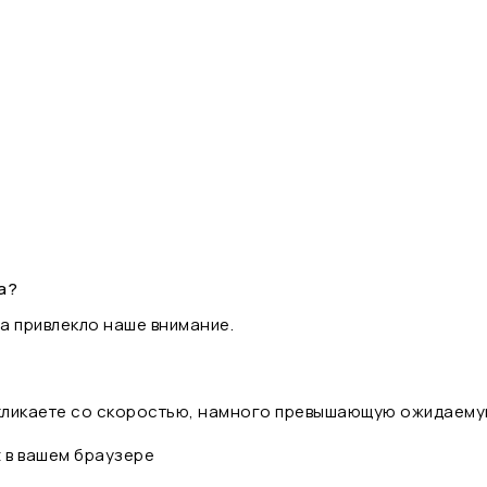
а?
а привлекло наше внимание.
 кликаете со скоростью, намного превышающую ожидаему
t в вашем браузере