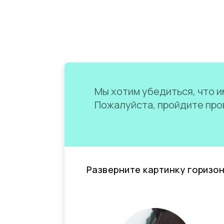
Мы хотим убедиться, что им
Пожалуйста, пройдите пров
Разверните картинку горизо