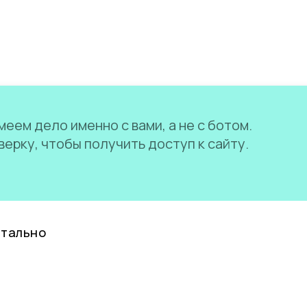
еем дело именно с вами, а не с ботом.
ерку, чтобы получить доступ к сайту.
нтально