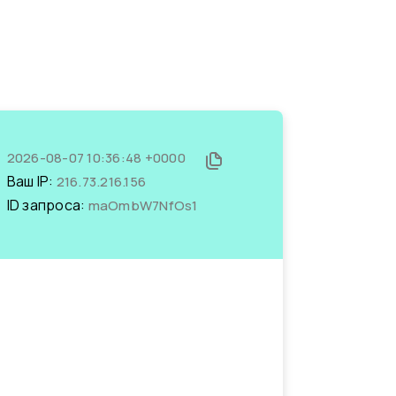
2026-08-07 10:36:48 +0000
Ваш IP:
216.73.216.156
ID запроса:
maOmbW7NfOs1