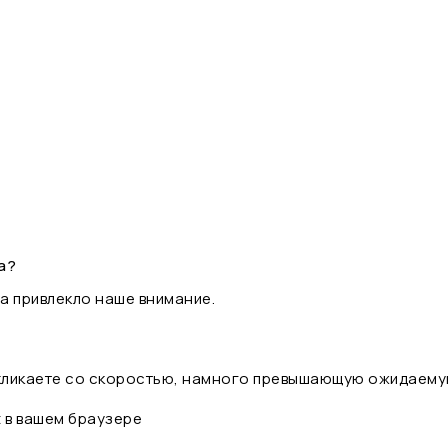
а?
а привлекло наше внимание.
 кликаете со скоростью, намного превышающую ожидаему
t в вашем браузере