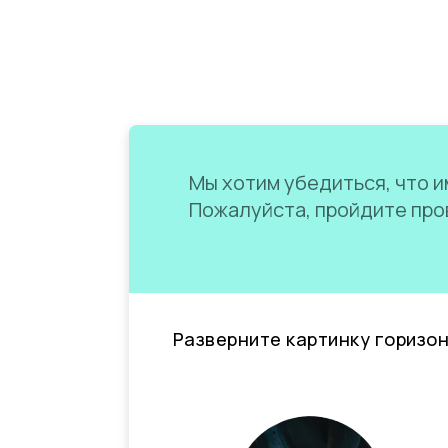
Мы хотим убедиться, что им
Пожалуйста, пройдите пров
Разверните картинку горизо