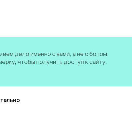
еем дело именно с вами, а не с ботом.
ерку, чтобы получить доступ к сайту.
нтально