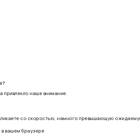
а?
а привлекло наше внимание.
 кликаете со скоростью, намного превышающую ожидаему
t в вашем браузере