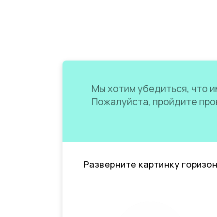
Мы хотим убедиться, что им
Пожалуйста, пройдите пров
Разверните картинку горизо