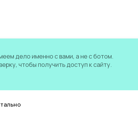
еем дело именно с вами, а не с ботом.
ерку, чтобы получить доступ к сайту.
нтально