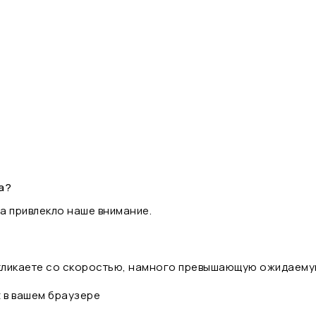
а?
а привлекло наше внимание.
 кликаете со скоростью, намного превышающую ожидаему
t в вашем браузере