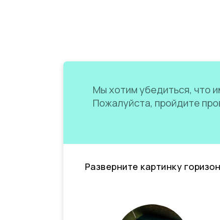
Мы хотим убедиться, что им
Пожалуйста, пройдите пров
Разверните картинку горизо