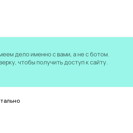
еем дело именно с вами, а не с ботом.
ерку, чтобы получить доступ к сайту.
нтально