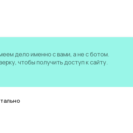
еем дело именно с вами, а не с ботом.
ерку, чтобы получить доступ к сайту.
нтально