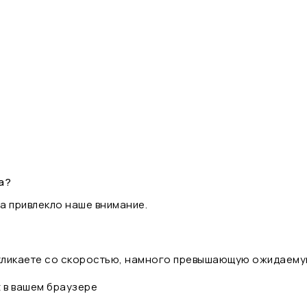
а?
а привлекло наше внимание.
 кликаете со скоростью, намного превышающую ожидаему
t в вашем браузере