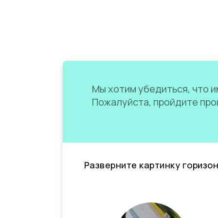
Мы хотим убедиться, что им
Пожалуйста, пройдите пров
Разверните картинку горизо