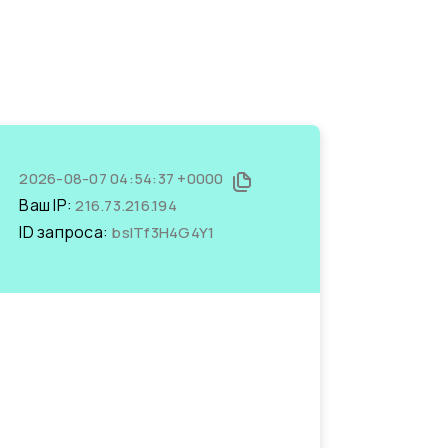
2026-08-07 04:54:37 +0000
Ваш IP:
216.73.216.194
ID запроса:
bsITf3H4G4Y1