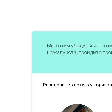
Мы хотим убедиться, что им
Пожалуйста, пройдите пров
Разверните картинку горизо