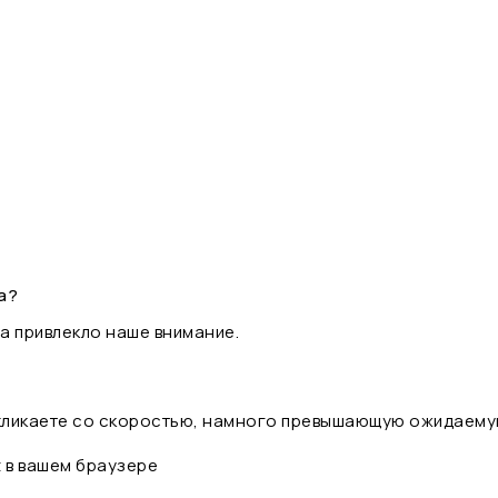
а?
а привлекло наше внимание.
 кликаете со скоростью, намного превышающую ожидаему
t в вашем браузере