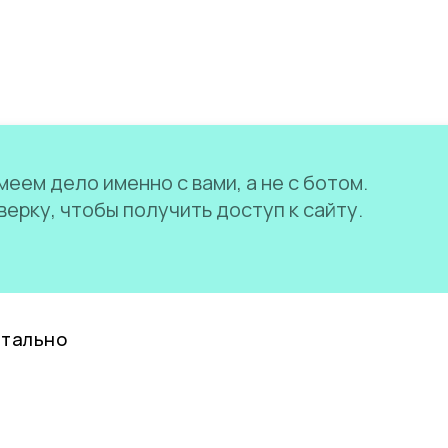
еем дело именно с вами, а не с ботом.
ерку, чтобы получить доступ к сайту.
нтально