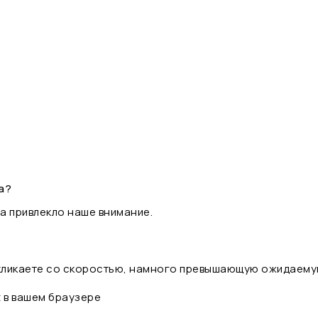
а?
а привлекло наше внимание.
 кликаете со скоростью, намного превышающую ожидаему
t в вашем браузере