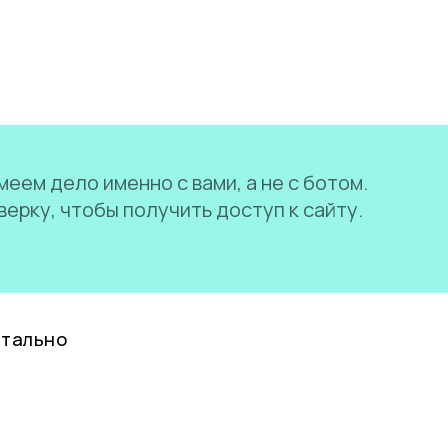
еем дело именно с вами, а не с ботом.
ерку, чтобы получить доступ к сайту.
нтально