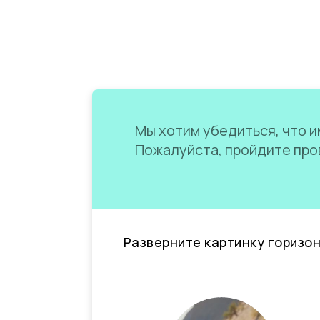
Мы хотим убедиться, что им
Пожалуйста, пройдите пров
Разверните картинку горизо