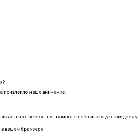
а?
а привлекло наше внимание.
 кликаете со скоростью, намного превышающую ожидаему
t в вашем браузере