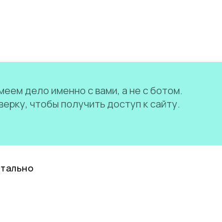
еем дело именно с вами, а не с ботом.
ерку, чтобы получить доступ к сайту.
нтально