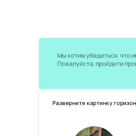
Мы хотим убедиться, что им
Пожалуйста, пройдите пров
Разверните картинку горизо