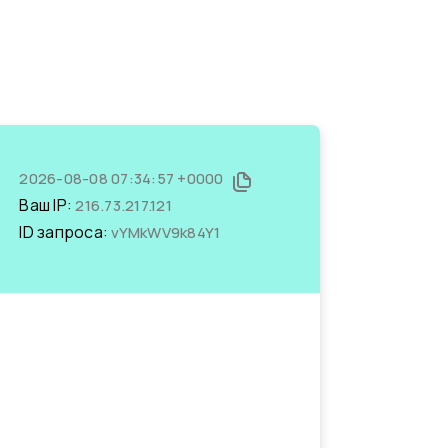
2026-08-08 07:34:57 +0000
Ваш IP:
216.73.217.121
ID запроса:
vYMkWV9k84Y1