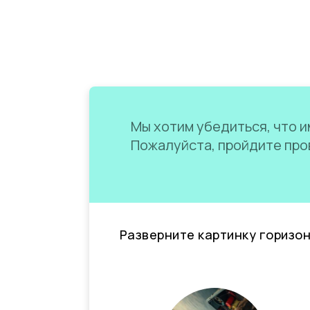
Мы хотим убедиться, что им
Пожалуйста, пройдите пров
Разверните картинку горизо