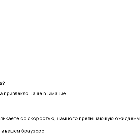
а?
а привлекло наше внимание.
 кликаете со скоростью, намного превышающую ожидаему
t в вашем браузере