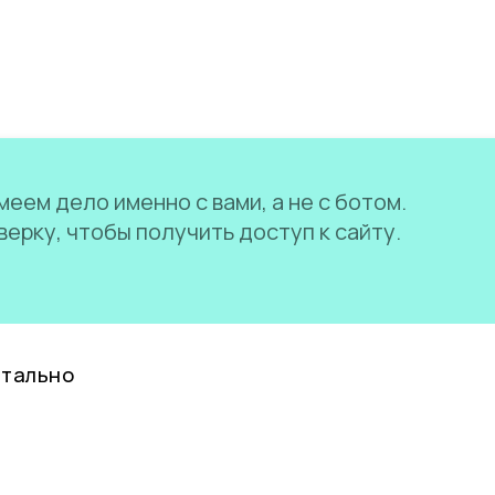
еем дело именно с вами, а не с ботом.
ерку, чтобы получить доступ к сайту.
нтально