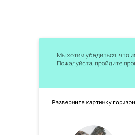
Мы хотим убедиться, что им
Пожалуйста, пройдите пров
Разверните картинку горизо