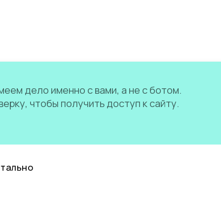
еем дело именно с вами, а не с ботом.
ерку, чтобы получить доступ к сайту.
нтально