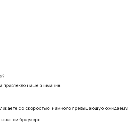
а?
а привлекло наше внимание.
 кликаете со скоростью, намного превышающую ожидаему
t в вашем браузере