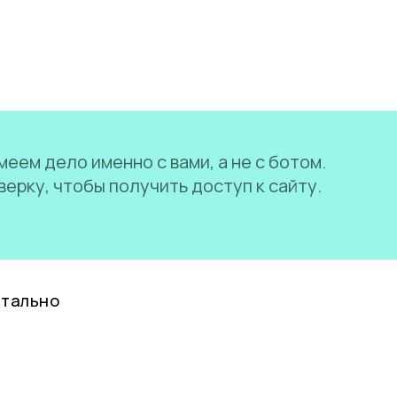
еем дело именно с вами, а не с ботом.
ерку, чтобы получить доступ к сайту.
нтально