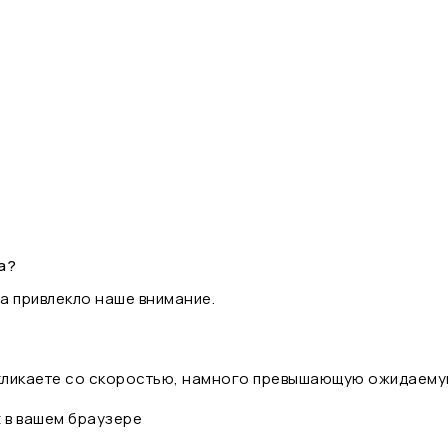
а?
а привлекло наше внимание.
 кликаете со скоростью, намного превышающую ожидаему
t в вашем браузере