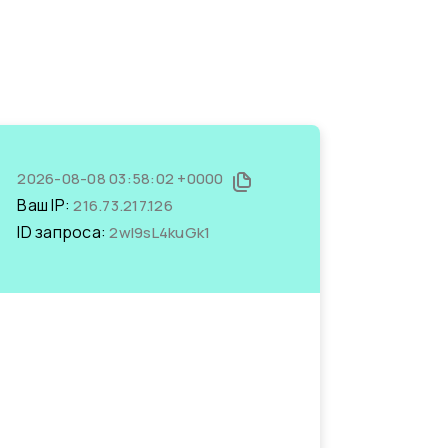
2026-08-08 03:58:02 +0000
Ваш IP:
216.73.217.126
ID запроса:
2wI9sL4kuGk1