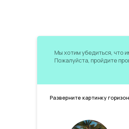
Мы хотим убедиться, что им
Пожалуйста, пройдите пров
Разверните картинку горизо