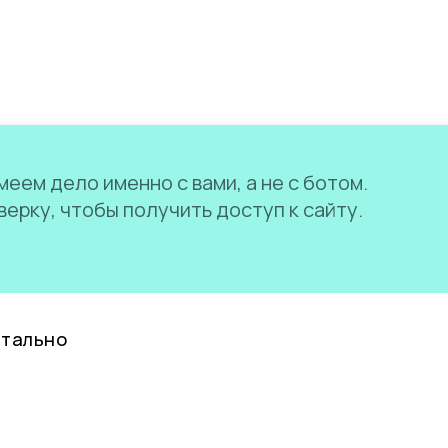
еем дело именно с вами, а не с ботом.
ерку, чтобы получить доступ к сайту.
нтально