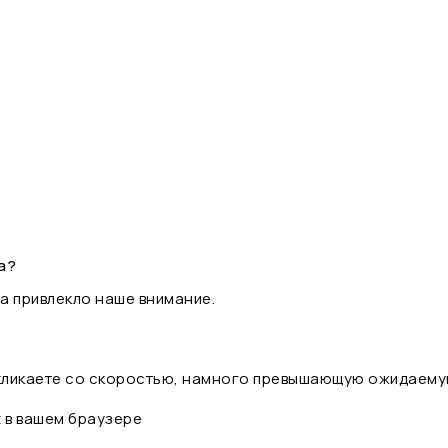
а?
а привлекло наше внимание.
 кликаете со скоростью, намного превышающую ожидаему
t в вашем браузере