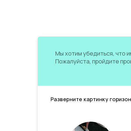
Мы хотим убедиться, что им
Пожалуйста, пройдите пров
Разверните картинку горизо