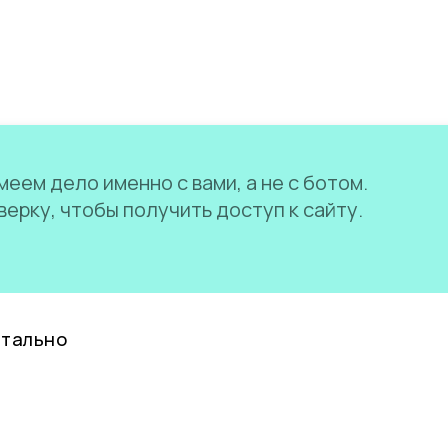
еем дело именно с вами, а не с ботом.
ерку, чтобы получить доступ к сайту.
нтально