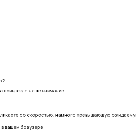
а?
а привлекло наше внимание.
 кликаете со скоростью, намного превышающую ожидаему
t в вашем браузере