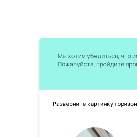
Мы хотим убедиться, что им
Пожалуйста, пройдите пров
Разверните картинку горизо