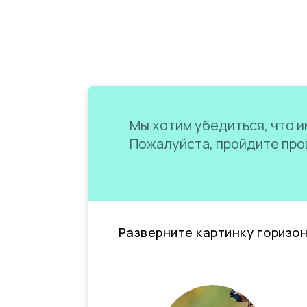
Мы хотим убедиться, что им
Пожалуйста, пройдите пров
Разверните картинку горизо