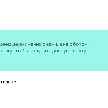
еем дело именно с вами, а не с ботом.
ерку, чтобы получить доступ к сайту.
нтально