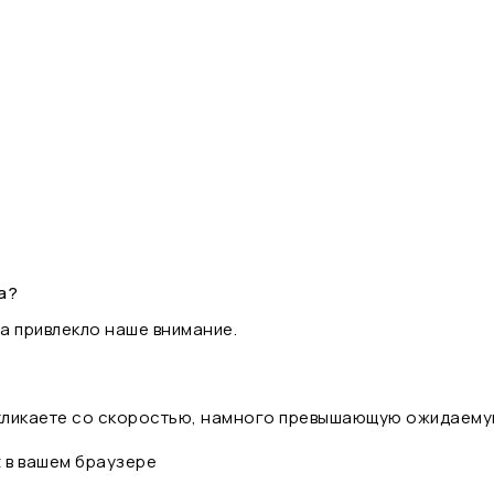
а?
а привлекло наше внимание.
 кликаете со скоростью, намного превышающую ожидаему
t в вашем браузере