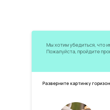
Мы хотим убедиться, что им
Пожалуйста, пройдите пров
Разверните картинку горизо