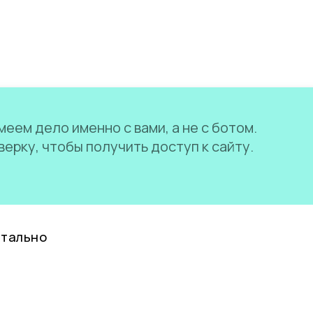
еем дело именно с вами, а не с ботом.
ерку, чтобы получить доступ к сайту.
нтально