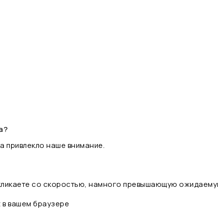
а?
а привлекло наше внимание.
 кликаете со скоростью, намного превышающую ожидаему
t в вашем браузере