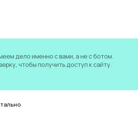
еем дело именно с вами, а не с ботом.
ерку, чтобы получить доступ к сайту.
нтально