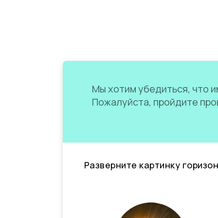
Мы хотим убедиться, что им
Пожалуйста, пройдите пров
Разверните картинку горизо