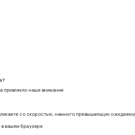
а?
а привлекло наше внимание.
 кликаете со скоростью, намного превышающую ожидаему
t в вашем браузере